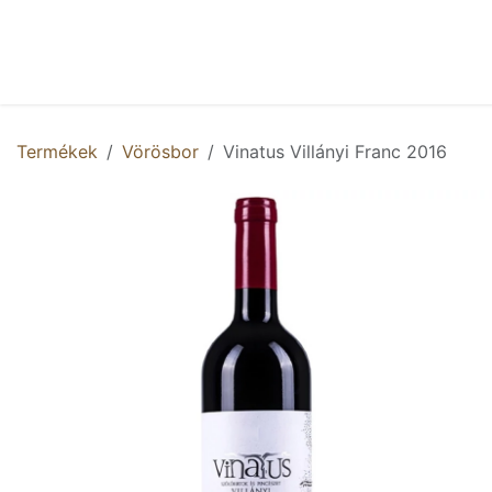
Kihagyás és továbblépés a tartalomhoz
Kezdőlap
Shop
Termékek
Vörösbor
Vinatus Villányi Franc 2016