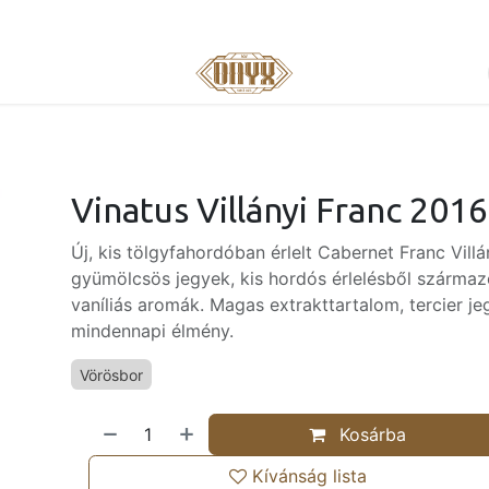
Vinatus Villányi Franc 2016
Új, kis tölgyfahordóban érlelt Cabernet Franc Villá
gyümölcsös jegyek, kis hordós érlelésből szárma
vaníliás aromák. Magas extrakttartalom, tercier j
mindennapi élmény.
Vörösbor
Kosárba
Kívánság lista