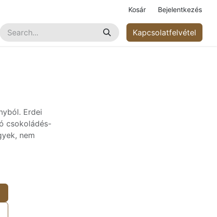
Kosár
Bejelentkezés
Kapcsolatfelvétel
nyból. Erdei
zó csokoládés-
egyek, nem